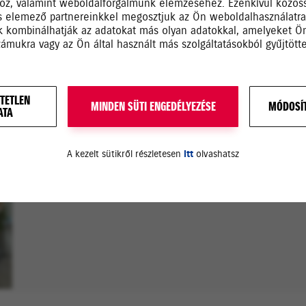
hoz, valamint weboldalforgalmunk elemzéséhez. Ezenkívül közös
s elemező partnereinkkel megosztjuk az Ön weboldalhasználatr
ik kombinálhatják az adatokat más olyan adatokkal, amelyeket 
zámukra vagy az Ön által használt más szolgáltatásokból gyűjtötte
TETLEN
MINDEN SÜTI ENGEDÉLYEZÉSE
MÓDOSÍT
ATA
EREDETI SUZUKI ALKATRÉSZE
A kezelt sütikről részletesen
itt
olvashatsz
Minőségi utángyártott alkatrészek, tartozé
Eredeti Suzuki tartozékok és felszerelések