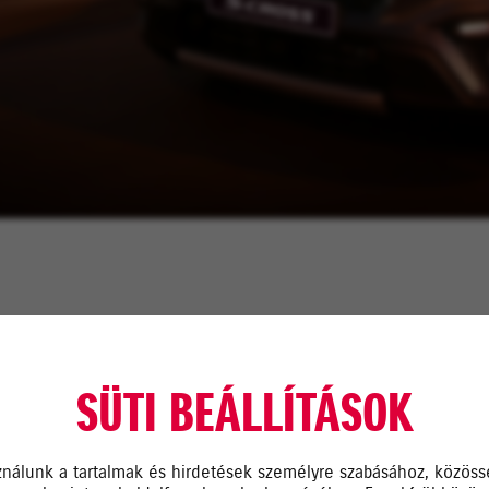
MŰSZAKI VIZSGÁZTATÁS
SÜTI BEÁLLÍTÁSOK
Jelentkezzen be szervizünkbe!
Keressen minket!
ználunk a tartalmak és hirdetések személyre szabásához, közöss