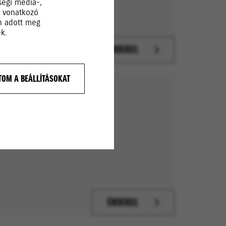
ségi média-,
a vonatkozó
Ön adott meg
k.
ÉRDEKEL
OM A BEÁLLÍTÁSOKAT
K
kok és felszerelés
ÉRDEKEL