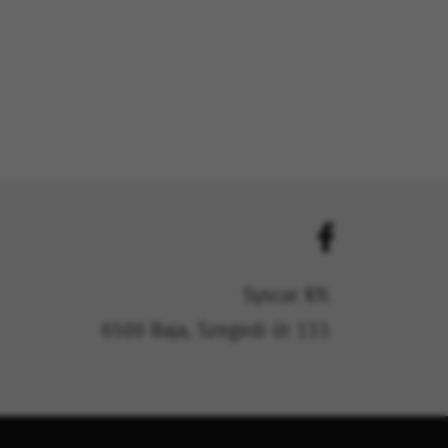
Syscar Kft.
6500 Baja, Szegedi út 133.