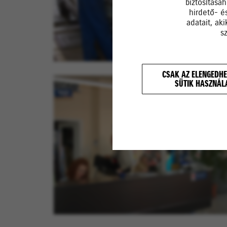
biztosításá
hirdető- é
adatait, ak
s
CSAK AZ ELENGEDHE
SÜTIK HASZNÁL