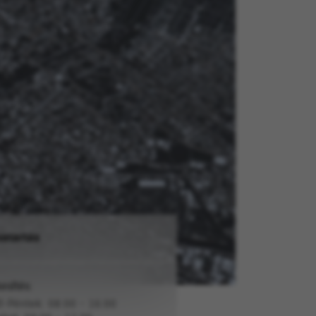
vatartás
esítés:
ő-Péntek: 08:00 - 16:00