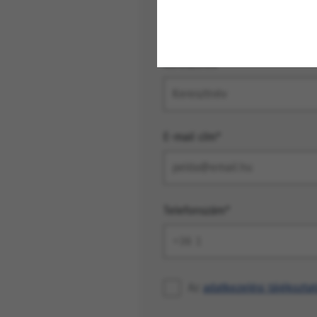
Keresztnév*
E-mail cím*
Telefonszám*
Az
adatkezelési tájékoztat