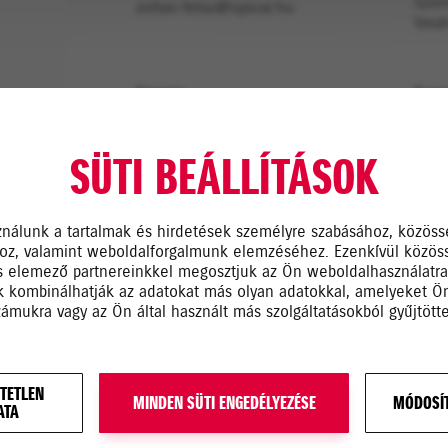
Szom
zoltan.felso@syscar.hu
Vasá
Szerviz:
Szerv
+36-79-322-955, +36-20-
Hétf
569-6472
Szom
SÜTI BEÁLLÍTÁSOK
Vasá
syscarmuszak@gmail.com
ználunk a tartalmak és hirdetések személyre szabásához, közöss
hoz, valamint weboldalforgalmunk elemzéséhez. Ezenkívül közös
s elemező partnereinkkel megosztjuk az Ön weboldalhasználatr
ik kombinálhatják az adatokat más olyan adatokkal, amelyeket 
zámukra vagy az Ön által használt más szolgáltatásokból gyűjtötte
TETLEN
MINDEN SÜTI ENGEDÉLYEZÉSE
MÓDOSÍT
ATA
Telephely*
Megjegy