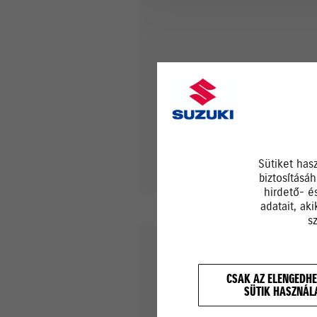
Sütiket has
biztosításá
hirdető- é
adatait, ak
s
Kapcsolat
CSAK AZ ELENGEDHE
SÜTIK HASZNÁL
Vezetéknév*