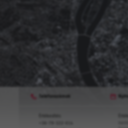
Telefonszámok
Nyit
Értékesítés:
Érték
+36-79-322-014
Hétf