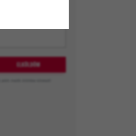
ELKÜLDÖM
l jelölt mezők kitöltése kötelező!