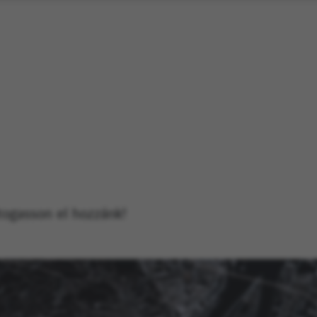
átogasson el hozzánk!