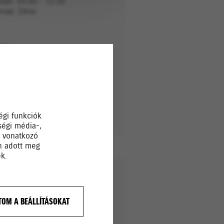
bat: 09:00 - 12.00
rnap: Zárva
iz:
ő-Péntek: 07:00 - 15:00
bat: Zárva
rnap: Zárva
égi funkciók
ségi média-,
a vonatkozó
Ön adott meg
k.
OM A BEÁLLÍTÁSOKAT
zés