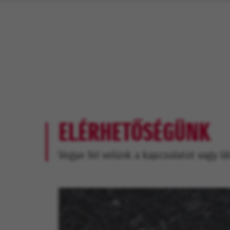
ELÉRHETŐSÉGÜNK
Vegye fel velünk a kapcsolatot vagy l